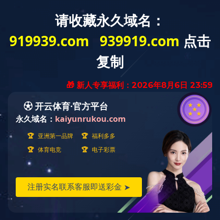
行业
新能源、智能汽车行业
半导体通讯电子行业
其他行业
上一页
1/0
下一页