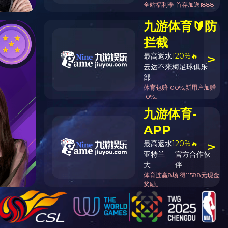
书
-
荣誉资质证书