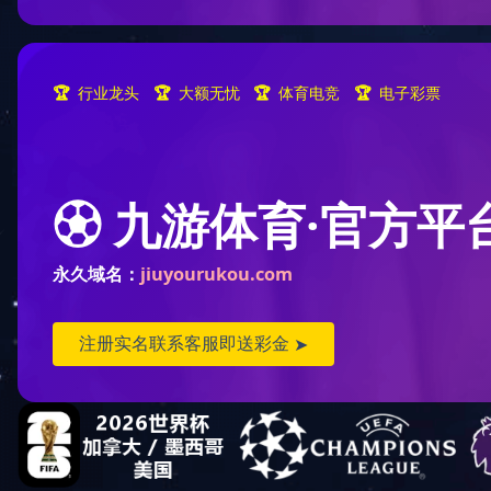
-
-
荣誉资质证书
-
荣誉资质证书