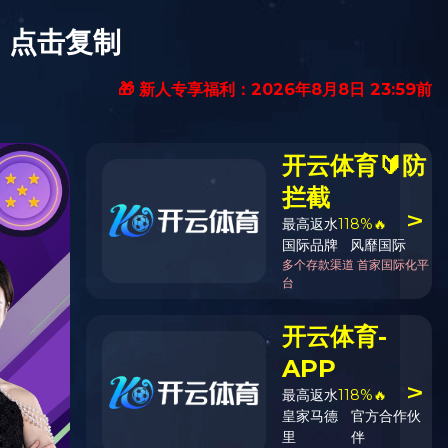
生产检测设备
新闻中心
联系我们
公司区域布局