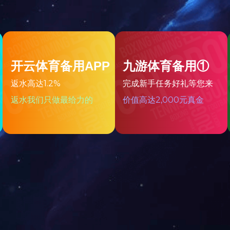
-
荣誉资质证书1
-
-
荣誉资质证
荣誉资质证书3
荣誉资质证书1
1